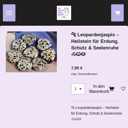
Zum
Hauptinhalt
springen
🐆 Leopardenjaspis –
Heilstein für Erdung,
Schutz & Seelenruhe
🐴🐱🐶
7,95 €
zzgl. Versandkosten
In den
Warenkorb
🐆 Leopardenjaspis – Heilstein
für Erdung, Schutz & Seelenruhe
🐴🐱🐶