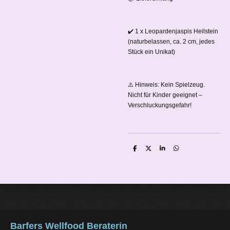
✔️ 1 x Leopardenjaspis Heilstein
(naturbelassen, ca. 2 cm, jedes
Stück ein Unikat)
⚠️ Hinweis: Kein Spielzeug.
Nicht für Kinder geeignet –
Verschluckungsgefahr!
T
T
T
T
e
e
e
e
i
i
i
i
l
l
l
l
e
e
e
e
n
n
n
n
Barfers Wellfood Beraterin