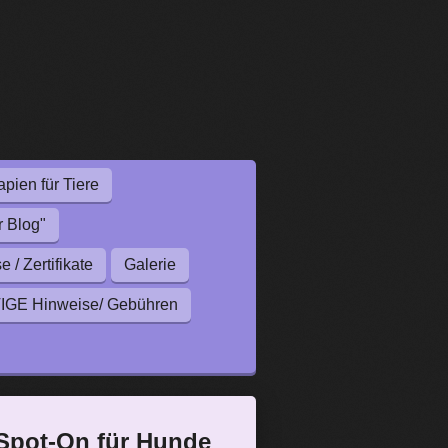
pien für Tiere
r Blog"
/ Zertifikate
Galerie
GE Hinweise/ Gebühren
 Spot-On für Hunde