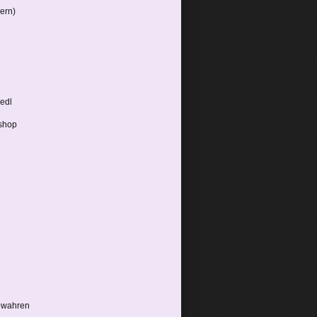
ern)
iedl
rshop
ewahren