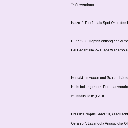
🐾 Anwendung
Katze: 1 Tropfen als Spot-On in den
Hund: 2–3 Tropfen entlang der Wirbe
Bei Bedarf alle 2–3 Tage wiederhole
Kontakt mit Augen und Schleimhäut
Nicht bei tragenden Tieren anwende
🌱 Inhaltsstoffe (INCI)
Brassica Napus Seed Oil, Azadiracht
Geraniol*, Lavandula Angustifolia Oil