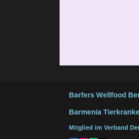
Barfers Wellfood Be
Barmenia Tierkrank
Mitglied im Verband De