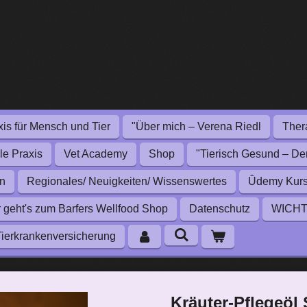
xis für Mensch und Tier
"Über mich – Verena Riedl
Thera
le Praxis
Vet Academy
Shop
"Tierisch Gesund – De
en
Regionales/ Neuigkeiten/ Wissenswertes
Ûdemy Kurse 
r geht's zum Barfers Wellfood Shop
Datenschutz
WICHTI
ierkrankenversicherung
Kräuter-Pflegeöl