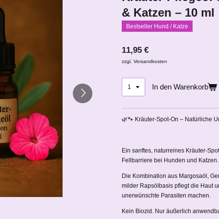
& Katzen – 10 ml
Bestseller Hund / Katze
11,95 €
zzgl. Versandkosten
In den Warenkorb
🌿🐾 Kräuter-Spot-On – Natürliche U
Ein sanftes, naturreines Kräuter-Spo
Fellbarriere bei Hunden und Katzen.
Die Kombination aus Margosaöl, Ger
milder Rapsölbasis pflegt die Haut un
unerwünschte Parasiten machen.
Kein Biozid. Nur äußerlich anwendba