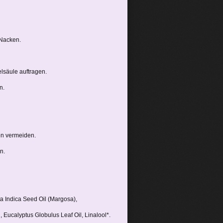
 Nacken.
lsäule auftragen.
n.
en vermeiden.
n.
a Indica Seed Oil (Margosa),
, Eucalyptus Globulus Leaf Oil, Linalool*.