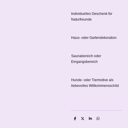
Individuelles Geschenk für
Naturfreunde
Haus- oder Gartendekoration
Saunabereich oder
Eingangsbereich
Hunde- oder Tiermotive als
liebevolles Willkommensschild
T
T
T
T
e
e
e
e
i
i
i
i