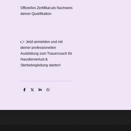
Offizielles Zertifikat als Nachweis
deiner Qualifikation
👉 Jetzt anmelden und mit
deiner professionellen
Ausbildung zum Trauercoach für
Haustierverlust &
Sterbebegleitung starten!
T
T
T
T
e
e
e
e
i
i
i
i
l
l
l
l
e
e
e
e
n
n
n
n