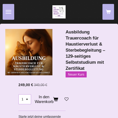
Zum
Hauptinhalt
springen
Ausbildung
Trauercoach für
Haustierverlust &
Sterbebegleitung –
129-seitiges
Selbststudium mit
Zertifikat
Neuer Kurs
249,00 €
349,00 €
In den
Warenkorb
Starte jetzt deine umfassende