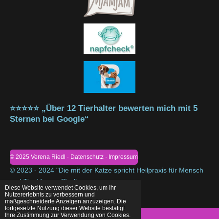
⭐⭐⭐⭐⭐ „Über 12 Tierhalter bewerten mich mit 5
Sternen bei Google“
© 2025 Verena Riedl · Datenschutz · Impressum
© 2023 - 2024 "Die mit der Katze spricht Heilpraxis für Mensch
und Tier Verena Riedl
Diese Website verwendet Cookies, um Ihr
Mit Unterstützung von
Webador
Nutzererlebnis zu verbessern und
maßgeschneiderte Anzeigen anzuzeigen. Die
fortgesetzte Nutzung dieser Website bestätigt
Ihre Zustimmung zur Verwendung von Cookies.