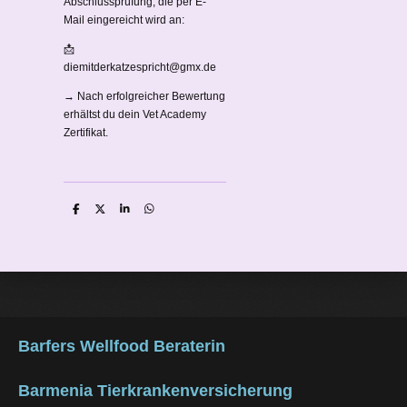
Abschlussprüfung, die per E-
Mail eingereicht wird an:
📩
diemitderkatzespricht@gmx.de
→ Nach erfolgreicher Bewertung
erhältst du dein Vet Academy
Zertifikat.
T
T
T
T
e
e
e
e
i
i
i
i
l
l
l
l
e
e
e
e
n
n
n
n
Barfers Wellfood Beraterin
Barmenia Tierkrankenversicherung