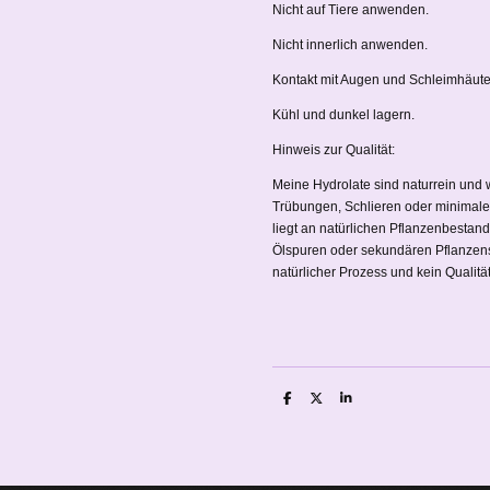
Nicht auf Tiere anwenden.
Nicht innerlich anwenden.
Kontakt mit Augen und Schleimhäut
Kühl und dunkel lagern.
Hinweis zur Qualität:
Meine Hydrolate sind naturrein und w
Trübungen, Schlieren oder minimale
liegt an natürlichen Pflanzenbestan
Ölspuren oder sekundären Pflanzensto
natürlicher Prozess und kein Qualit
T
T
T
e
e
e
i
i
i
l
l
l
e
e
e
n
n
n