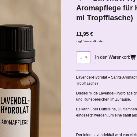
Aromapflege für 
ml Tropfflasche)
11,95 €
zzgl. Versandkosten
In den Warenkorb
Lavendel-Hydrolat – Sanfte Aromap
Tropfflasche)
Dieses milde Lavendel-Hydrolat eig
und Ruhebereichen im Zuhause.
Es kann über Duftsteine, Duftlampen
eingesetzt werden, um eine sanft a
Der feine Lavendelduft wird von vi