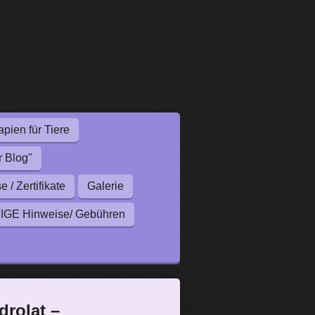
pien für Tiere
r Blog"
/ Zertifikate
Galerie
GE Hinweise/ Gebühren
drolat –