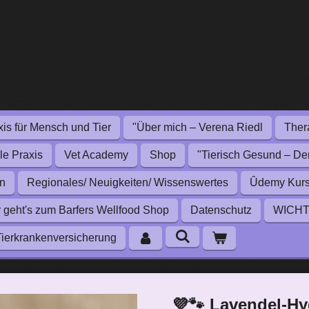
xis für Mensch und Tier
"Über mich – Verena Riedl
Thera
le Praxis
Vet Academy
Shop
"Tierisch Gesund – De
en
Regionales/ Neuigkeiten/ Wissenswertes
Ûdemy Kurse 
r geht's zum Barfers Wellfood Shop
Datenschutz
WICHTI
ierkrankenversicherung
💜🐾 Lavendel-Hy