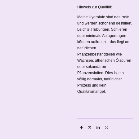
Hinweis zur Qualität:
Meine Hydrolate sind naturrein
und werden schonend destilliert.
Leichte Trübungen, Schlieren
oder minimale Ablagerungen
können auftreten – das liegt an
natürlichen
Pflanzenbestandteilen wie
Wachsen, ätherischen Ölspuren
oder sekundären
Pflanzenstoffen. Dies ist ein
völlig normaler, natürlicher
Prozess und kein
Qualitätsmangel.
T
T
T
T
e
e
e
e
i
i
i
i