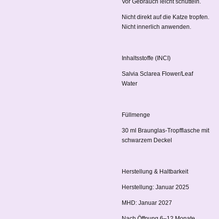
Vor Gebrauch leicht schütteln.
Nicht direkt auf die Katze tropfen.
Nicht innerlich anwenden.
Inhaltsstoffe (INCI)
Salvia Sclarea Flower/Leaf
Water
Füllmenge
30 ml Braunglas-Tropfflasche mit
schwarzem Deckel
Herstellung & Haltbarkeit
Herstellung: Januar 2025
MHD: Januar 2027
Nach Öffnung 6–12 Monate