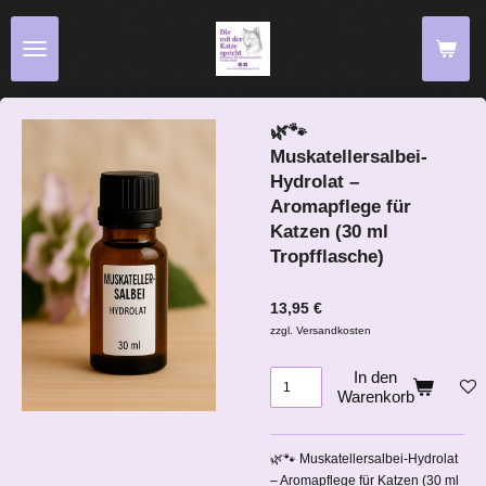
Zum
Hauptinhalt
springen
🌿🐾
Muskatellersalbei-
Hydrolat –
Aromapflege für
Katzen (30 ml
Tropfflasche)
13,95 €
zzgl. Versandkosten
In den
Warenkorb
🌿🐾 Muskatellersalbei-Hydrolat
– Aromapflege für Katzen (30 ml