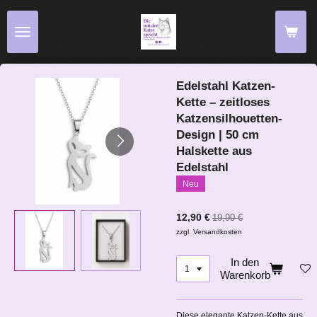
Zum
Hauptinhalt
springen
Edelstahl Katzen-
Kette – zeitloses
Katzensilhouetten-
Design | 50 cm
Halskette aus
Edelstahl
Neu
12,90 €
19,90 €
zzgl. Versandkosten
In den
Warenkorb
Diese elegante Katzen-Kette aus