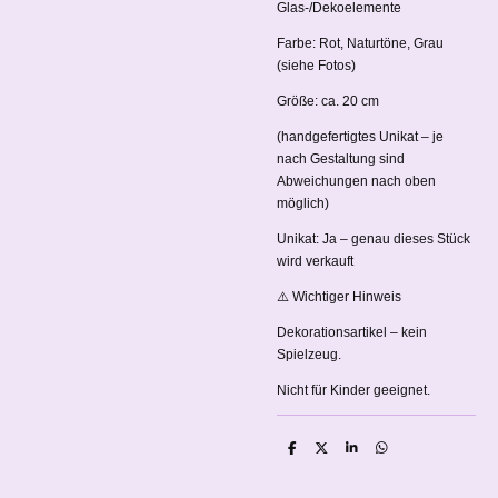
Glas-/Dekoelemente
Farbe: Rot, Naturtöne, Grau
(siehe Fotos)
Größe: ca. 20 cm
(handgefertigtes Unikat – je
nach Gestaltung sind
Abweichungen nach oben
möglich)
Unikat: Ja – genau dieses Stück
wird verkauft
⚠️ Wichtiger Hinweis
Dekorationsartikel – kein
Spielzeug.
Nicht für Kinder geeignet.
T
T
T
T
e
e
e
e
i
i
i
i
l
l
l
l