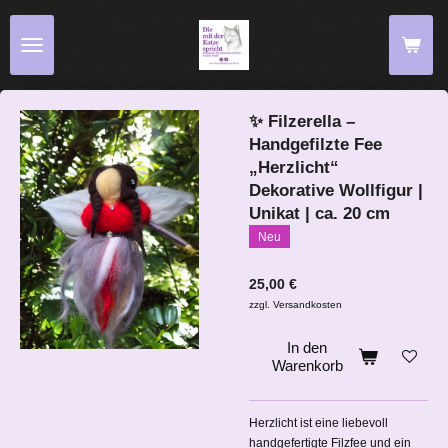
Zum
Hauptinhalt
springen
✨ Filzerella –
Handgefilzte Fee
„Herzlicht“
Dekorative Wollfigur |
Unikat | ca. 20 cm
Neu
25,00 €
zzgl. Versandkosten
In den
Warenkorb
Herzlicht ist eine liebevoll
handgefertigte Filzfee und ein