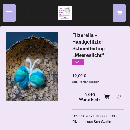
Zum
Hauptinhalt
springen
Filzerella –
Handgefilzter
Schmetterling
„Meereslicht“
Neu
12,00 €
zzgl. Versandkosten
In den
Warenkorb
Dekorativer Aufhänger | Unikat |
Filzkunst aus Schafwolle