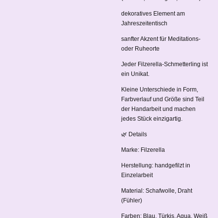
dekoratives Element am
Jahreszeitentisch
sanfter Akzent für Meditations-
oder Ruheorte
Jeder Filzerella-Schmetterling ist
ein Unikat.
Kleine Unterschiede in Form,
Farbverlauf und Größe sind Teil
der Handarbeit und machen
jedes Stück einzigartig.
🌿 Details
Marke: Filzerella
Herstellung: handgefilzt in
Einzelarbeit
Material: Schafwolle, Draht
(Fühler)
Farben: Blau, Türkis, Aqua, Weiß