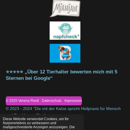
⭐⭐⭐⭐⭐ „Über 12 Tierhalter bewerten mich mit 5
Sternen bei Google“
© 2025 Verena Riedl · Datenschutz · Impressum
© 2023 - 2024 "Die mit der Katze spricht Heilpraxis für Mensch
und Tier Verena Riedl
Diese Website verwendet Cookies, um Ihr
Mit Unterstützung von
Webador
Nutzererlebnis zu verbessern und
maßgeschneiderte Anzeigen anzuzeigen. Die