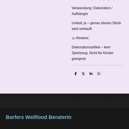
Verwendung: Dekoration /
Aufhänger
Unikat: ja – genau dieses Stück
wird verkauft
⚠️ Hinweis:
Dekorationsartikel – kein
Spielzeug. Nicht für Kinder
geeignet.
T
T
T
T
e
e
e
e
i
i
i
i
l
l
l
l
e
e
e
e
n
n
n
n
Barfers Wellfood Beraterin