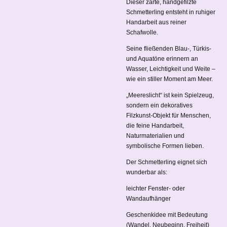
Dieser zarte, handgefilzte
Schmetterling entsteht in ruhiger
Handarbeit aus reiner
Schafwolle.
Seine fließenden Blau-, Türkis-
und Aquatöne erinnern an
Wasser, Leichtigkeit und Weite –
wie ein stiller Moment am Meer.
„Meereslicht“ ist kein Spielzeug,
sondern ein dekoratives
Filzkunst-Objekt für Menschen,
die feine Handarbeit,
Naturmaterialien und
symbolische Formen lieben.
Der Schmetterling eignet sich
wunderbar als:
leichter Fenster- oder
Wandaufhänger
Geschenkidee mit Bedeutung
(Wandel, Neubeginn, Freiheit)