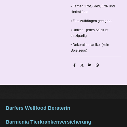
• Farben: Rot, Gold, Erd- und
Herbsttöne
• Zum Aufhängen geeignet
• Unikat – jedes Stück ist
einzigartig
• Dekorationsartikel (kein
Spielzeug)
T
T
T
T
e
e
e
e
i
i
i
i
l
l
l
l
e
e
e
e
n
n
n
n
Barfers Wellfood Beraterin
Barmenia Tierkrankenversicherung