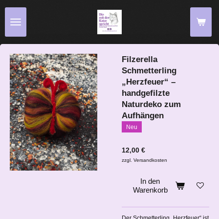
Zum
Hauptinhalt
springen
Filzerella
Schmetterling
„Herzfeuer“ –
handgefilzte
Naturdeko zum
Aufhängen
Neu
12,00 €
zzgl. Versandkosten
In den
Warenkorb
Der Schmetterling „Herzfeuer“ ist