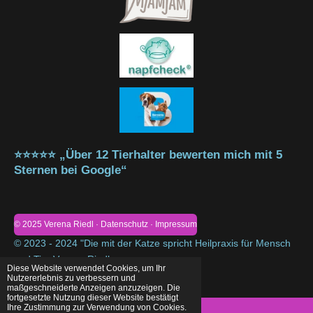
⭐⭐⭐⭐⭐ „Über 12 Tierhalter bewerten mich mit 5
Sternen bei Google“
© 2025 Verena Riedl · Datenschutz · Impressum
© 2023 - 2024 "Die mit der Katze spricht Heilpraxis für Mensch
und Tier Verena Riedl
Diese Website verwendet Cookies, um Ihr
Mit Unterstützung von
Webador
Nutzererlebnis zu verbessern und
maßgeschneiderte Anzeigen anzuzeigen. Die
fortgesetzte Nutzung dieser Website bestätigt
Ihre Zustimmung zur Verwendung von Cookies.