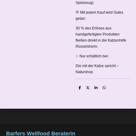
Spielzeug)
💛 Mit jedem Kauf wird Gutes
getan:
30 % des Erlöses aus
handgefertigten Produkten
fließen direkt in die Katzenhilfe
Rüsselsheim.
✨ Nur erhältlich bei:
Die mit der Katze spricht –
Naturshop
T
T
T
T
e
e
e
e
i
i
i
i
l
l
l
l
e
e
e
e
n
n
n
n
Barfers Wellfood Beraterin