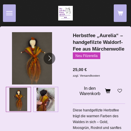
Zum
Hauptinhalt
springen
Herbstfee „Aurelia“ –
handgefilzte Waldorf-
Fee aus Märchenwolle
Neu Filzerella
25,00 €
zzgl. Versandkosten
In den
Warenkorb
Diese handgefilzte Herbstfee
trägt die warmen Farben des
Waldes in sich – Gold,
Moosgrün, Rostrot und sanftes